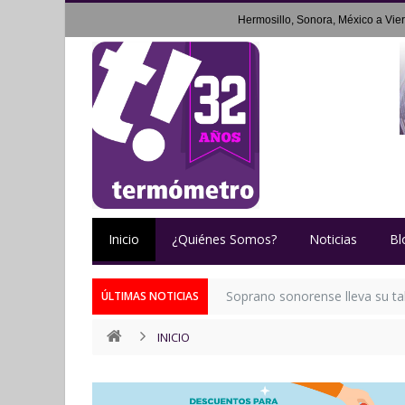
Hermosillo, Sonora, México a
Vie
Inicio
¿Quiénes Somos?
Noticias
Bl
Soprano sonorense lleva su tal
ÚLTIMAS NOTICIAS
INICIO