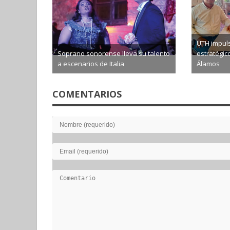
UTH impul
Soprano sonorense lleva su talento
estratégic
a escenarios de Italia
Álamos
2026-08-06
2026-0
COMENTARIOS