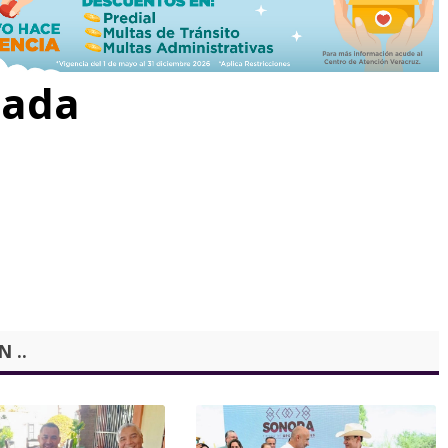
rada
 ..