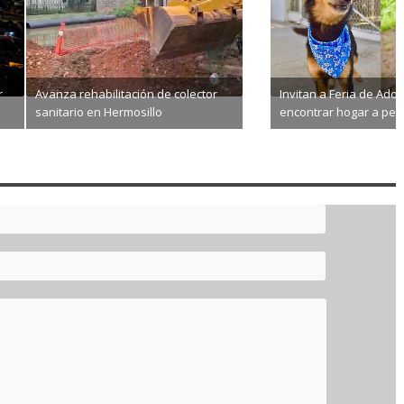
Invita DIF Sonora a postular
Feria de Adopciones para
candidatos al Reconocimiento
hogar a perros y gatos
Sahuaro 2026
8-06
2026-08-05