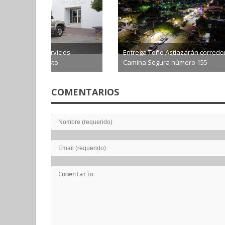
Avanza rehabilitación de colector
Invitan a 
sanitario en Hermosillo
encontrar 
2026-08-06
2026-0
COMENTARIOS