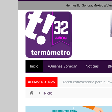
Hermosillo, Sonora, México a
Vie
Inicio
¿Quiénes Somos?
Noticias
Bl
Abren convocatoria para nueva 
ÚLTIMAS NOTICIAS
INICIO