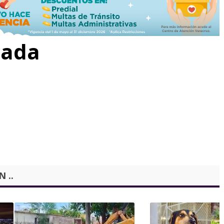
rada
 ..