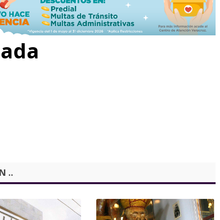
rada
 ..