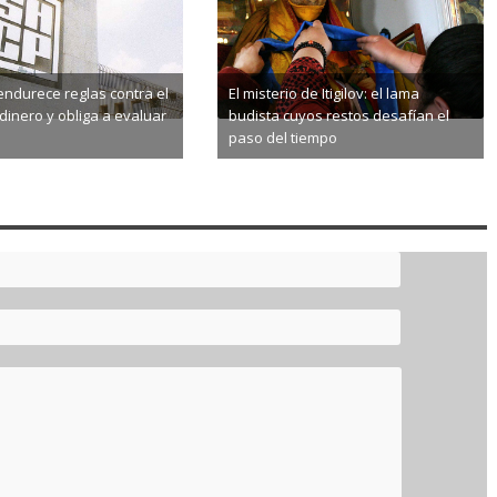
ndurece reglas contra el
El misterio de Itigilov: el lama
dinero y obliga a evaluar
budista cuyos restos desafían el
paso del tiempo
8-08
2026-08-08