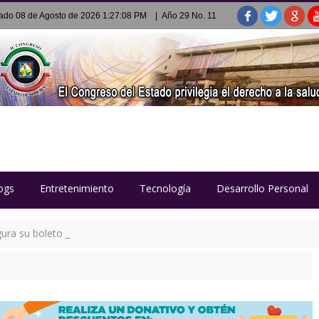
ado 08 de Agosto de 2026 1:27:08 PM
| Año 29 No. 11
ogs
Entretenimiento
Tecnología
Desarrollo Personal
ra su boleto al futbol olímpico de Los Ángeles 2028