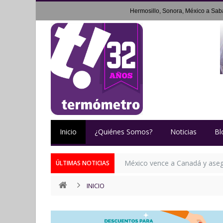
Hermosillo, Sonora, México a
Sab
Inicio
¿Quiénes Somos?
Noticias
Bl
México vence a Canadá y asegu
ÚLTIMAS NOTICIAS
INICIO