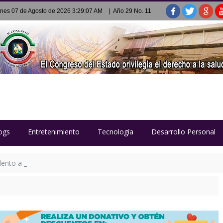
rnes 07 de Agosto de 2026 3:29:07 AM
| Año 29 No. 11
ogs
Entretenimiento
Tecnología
Desarrollo Personal
ento a escenarios de Italia