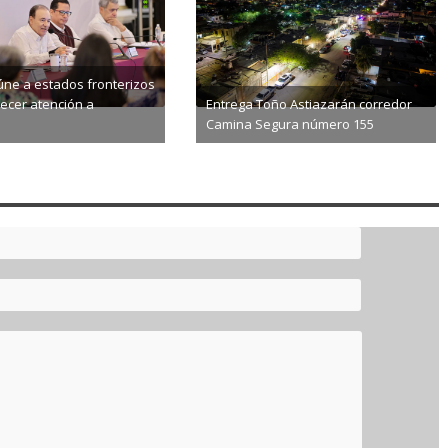
ne a estados fronterizos
lecer atención a
Entrega Toño Astiazarán corredor
Camina Segura número 155
8-06
2026-08-06