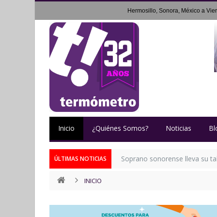
Hermosillo, Sonora, México a
Vie
Inicio
¿Quiénes Somos?
Noticias
Bl
Soprano sonorense lleva su tal
ÚLTIMAS NOTICIAS
INICIO