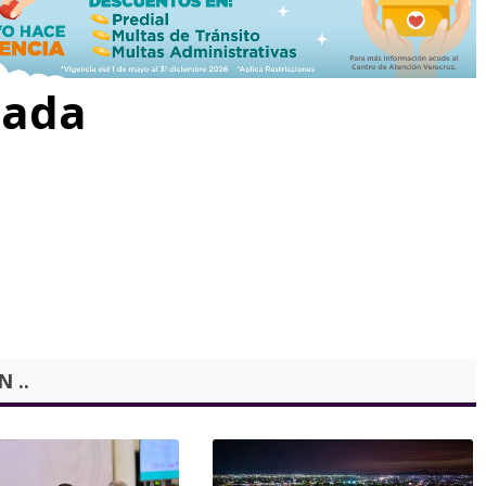
rada
 ..