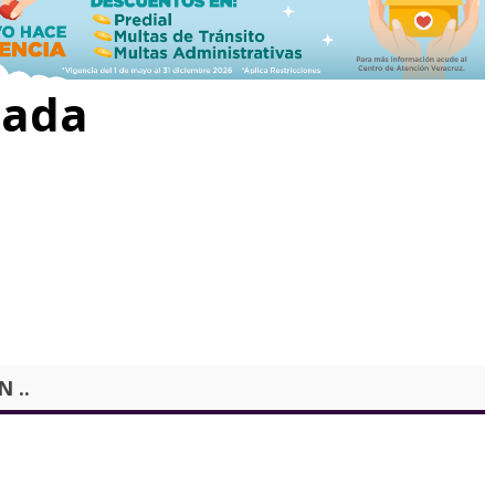
rada
 ..