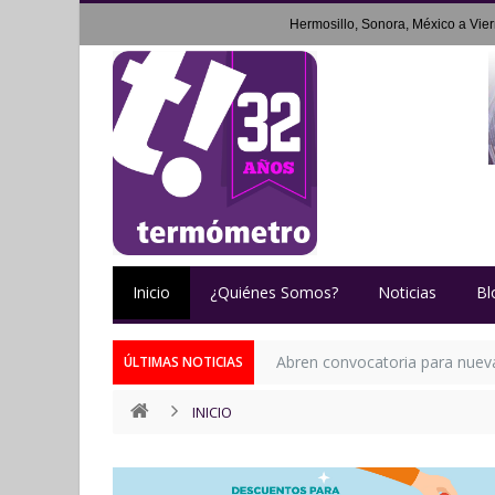
Hermosillo, Sonora, México a
Vie
Inicio
¿Quiénes Somos?
Noticias
Bl
Abren convocatoria para nueva 
ÚLTIMAS NOTICIAS
INICIO