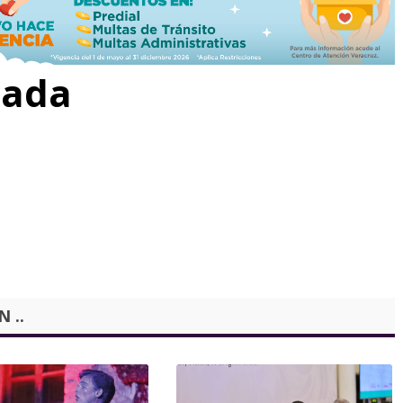
rada
 ..