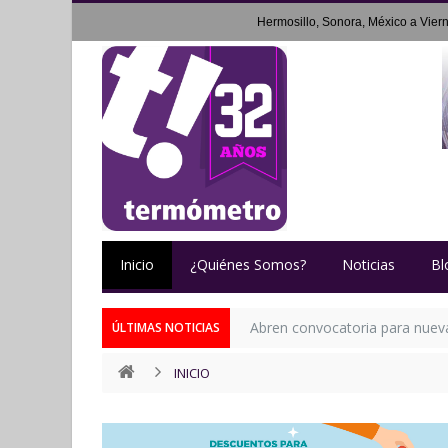
Hermosillo, Sonora, México a
Vier
Inicio
¿Quiénes Somos?
Noticias
Bl
Abren convocatoria para nueva 
ÚLTIMAS NOTICIAS
INICIO