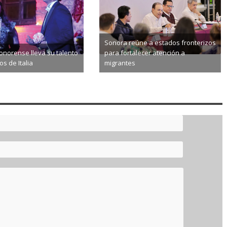
Sonora reúne a estados fronterizos
norense lleva su talento
para fortalecer atención a
s de Italia
migrantes
8-06
2026-08-06