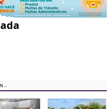
rada
 ..