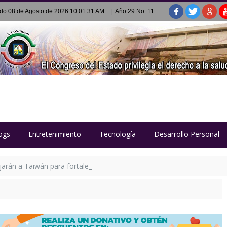
do 08 de Agosto de 2026 10:01:31 AM
| Año 29 No. 11
ogs
Entretenimiento
Tecnología
Desarrollo Personal
jarán a Taiwán para fortalecer su formación tecnológica