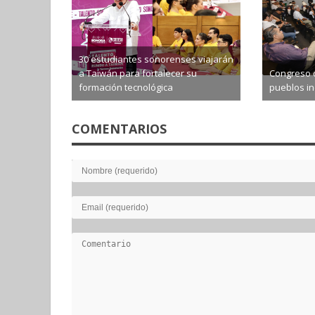
30 estudiantes sonorenses viajarán
a Taiwán para fortalecer su
Congreso 
formación tecnológica
pueblos i
2026-08-07
2026-0
COMENTARIOS