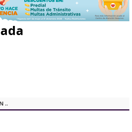
rada
 ..