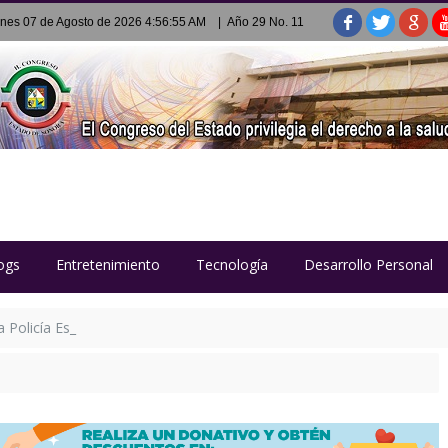
rnes 07 de Agosto de 2026 4:56:55 AM
| Año 29 No. 11
ogs
Entretenimiento
Tecnología
Desarrollo Personal
Policía Estatal Penitenciaria