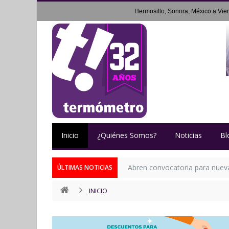
Hermosillo, Sonora, México a
Vie
Inicio
¿Quiénes Somos?
Noticias
Bl
Abren convocatoria para nueva 
ÚLTIMAS NOTICIAS
INICIO