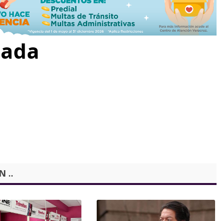
rada
 ..