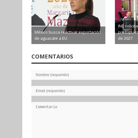
INE solici
México busca reactivar exportación
presupuest
de aguacate a EU
de 2027
2026-08-06
2026-0
COMENTARIOS