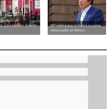
ta aumento de
o para elección federal
SEP reitera que no habrá escuelas
militarizadas en México
8-06
2026-08-06