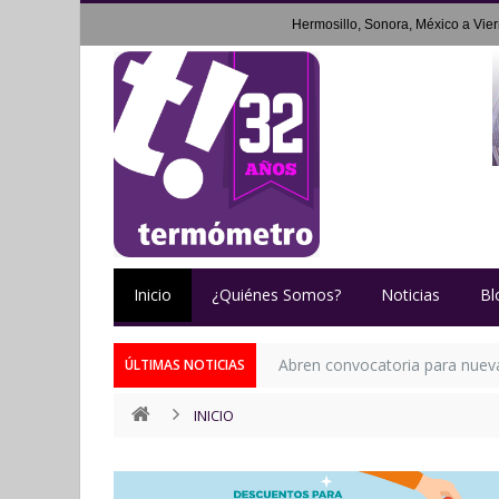
Hermosillo, Sonora, México a
Vie
Inicio
¿Quiénes Somos?
Noticias
Bl
Abren convocatoria para nueva 
ÚLTIMAS NOTICIAS
INICIO