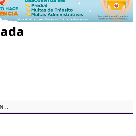
rada
 ..