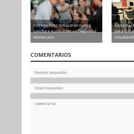
Entrega Toño Astiazarán nueva
Capacita U
cancha e iluminación en Deportivo
para fort
Montecarlo
estudiantil
2026-08-05
2026-0
COMENTARIOS