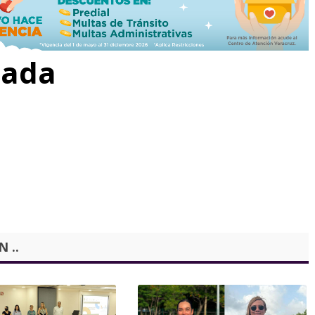
rada
 ..