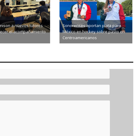
nison a nuevos tutores
Sonorenses aportan plata para
alecer el acompañamiento
México en hockey sobre pasto en
Centroamericanos
8-05
2026-08-05