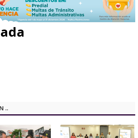
rada
 ..