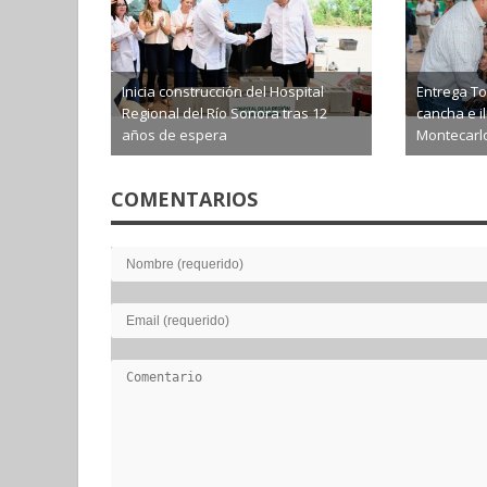
Inicia construcción del Hospital
Entrega T
Regional del Río Sonora tras 12
cancha e i
años de espera
Montecarl
2026-08-05
2026-0
COMENTARIOS