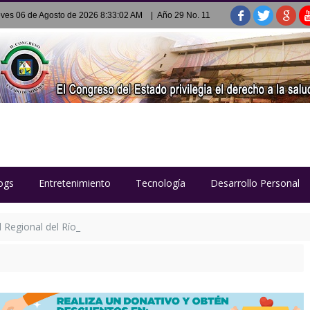
ves 06 de Agosto de 2026 8:33:02 AM
| Año 29 No. 11
ogs
Entretenimiento
Tecnología
Desarrollo Personal
al Regional del Río Sonora tras 12 años de espera