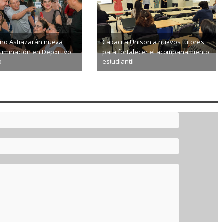
oño Astiazarán nueva
Capacita Unison a nuevos tutores
luminación en Deportivo
para fortalecer el acompañamiento
o
estudiantil
8-05
2026-08-05