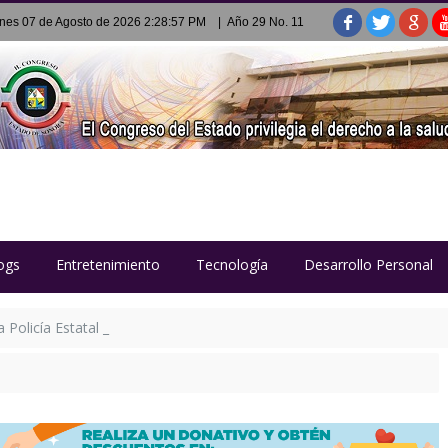
rnes 07 de Agosto de 2026 2:28:57 PM
| Año 29 No. 11
ogs
Entretenimiento
Tecnología
Desarrollo Personal
Policía Estatal Penitenciaria