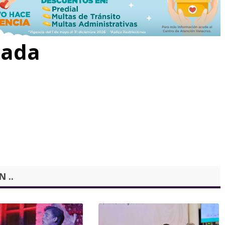
rada
 ..