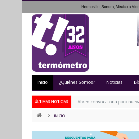
Hermosillo, Sonora, México a
Vie
Inicio
¿Quiénes Somos?
Noticias
Bl
Abren convocatoria para nueva 
ÚLTIMAS NOTICIAS
INICIO