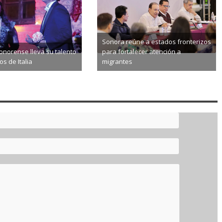
Sonora reúne a estados fronterizos
norense lleva su talento
para fortalecer atención a
s de Italia
migrantes
8-06
2026-08-06