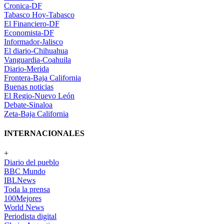
Cronica-DF
Tabasco Hoy-Tabasco
El Financiero-DF
Economista-DF
Informador-Jalisco
El diario-Chihuahua
Vanguardia-Coahuila
Diario-Merida
Frontera-Baja California
Buenas noticias
El Regio-Nuevo León
Debate-Sinaloa
Zeta-Baja California
INTERNACIONALES
+
Diario del pueblo
BBC Mundo
IBLNews
Toda la prensa
100Mejores
World News
Periodista digital