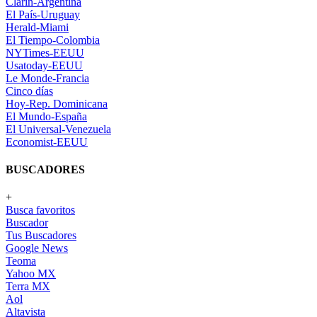
Clarin-Argentina
El País-Uruguay
Herald-Miami
El Tiempo-Colombia
NYTimes-EEUU
Usatoday-EEUU
Le Monde-Francia
Cinco días
Hoy-Rep. Dominicana
El Mundo-España
El Universal-Venezuela
Economist-EEUU
BUSCADORES
+
Busca favoritos
Buscador
Tus Buscadores
Google News
Teoma
Yahoo MX
Terra MX
Aol
Altavista