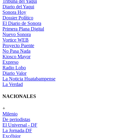
Tribuna del Yaqui
Diario del Yaqui
Sonora Hoy
Dossier Político
El Diario de Sonora
Primera Plana Digital
Nuevo Sonora
Vortice WEB
Proyecto Puente
No Pasa Nada
Kiosco Mayor
Expreso
Radio Lobo
Diario Valor
La Noticia Huatabampense
La Verdad
NACIONALES
+
Milenio
De periodistas
El Universal - DF
La Jornada-DF
Excélsior