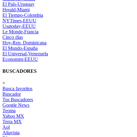
El País-Uruguay
Herald-Miami
El Tiempo-Colombia
NYTimes-EEUU
Usatoday-EEUU
Le Monde-Francia
Cinco días
Hoy-Rep. Dominicana
El Mundo-España
El Universal-Venezuela
Economist-EEUU
BUSCADORES
+
Busca favoritos
Buscador
Tus Buscadores
Google News
Teoma
Yahoo MX
Terra MX
Aol
Altavista