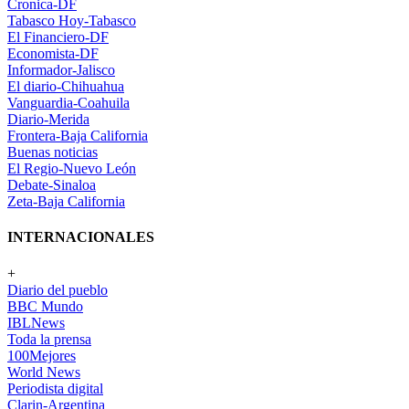
Cronica-DF
Tabasco Hoy-Tabasco
El Financiero-DF
Economista-DF
Informador-Jalisco
El diario-Chihuahua
Vanguardia-Coahuila
Diario-Merida
Frontera-Baja California
Buenas noticias
El Regio-Nuevo León
Debate-Sinaloa
Zeta-Baja California
INTERNACIONALES
+
Diario del pueblo
BBC Mundo
IBLNews
Toda la prensa
100Mejores
World News
Periodista digital
Clarin-Argentina