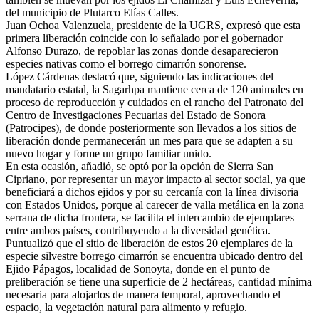
del municipio de Plutarco Elías Calles.
Juan Ochoa Valenzuela, presidente de la UGRS, expresó que esta
primera liberación coincide con lo señalado por el gobernador
Alfonso Durazo, de repoblar las zonas donde desaparecieron
especies nativas como el borrego cimarrón sonorense.
López Cárdenas destacó que, siguiendo las indicaciones del
mandatario estatal, la Sagarhpa mantiene cerca de 120 animales en
proceso de reproducción y cuidados en el rancho del Patronato del
Centro de Investigaciones Pecuarias del Estado de Sonora
(Patrocipes), de donde posteriormente son llevados a los sitios de
liberación donde permanecerán un mes para que se adapten a su
nuevo hogar y forme un grupo familiar unido.
En esta ocasión, añadió, se optó por la opción de Sierra San
Cipriano, por representar un mayor impacto al sector social, ya que
beneficiará a dichos ejidos y por su cercanía con la línea divisoria
con Estados Unidos, porque al carecer de valla metálica en la zona
serrana de dicha frontera, se facilita el intercambio de ejemplares
entre ambos países, contribuyendo a la diversidad genética.
Puntualizó que el sitio de liberación de estos 20 ejemplares de la
especie silvestre borrego cimarrón se encuentra ubicado dentro del
Ejido Pápagos, localidad de Sonoyta, donde en el punto de
preliberación se tiene una superficie de 2 hectáreas, cantidad mínima
necesaria para alojarlos de manera temporal, aprovechando el
espacio, la vegetación natural para alimento y refugio.