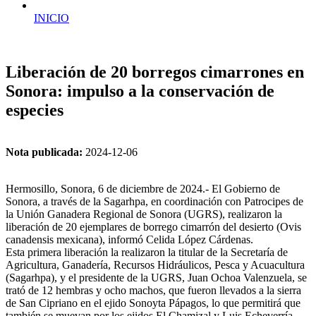
INICIO
Liberación de 20 borregos cimarrones en
Sonora: impulso a la conservación de
especies
Nota publicada:
2024-12-06
Hermosillo, Sonora, 6 de diciembre de 2024.- El Gobierno de
Sonora, a través de la Sagarhpa, en coordinación con Patrocipes de
la Unión Ganadera Regional de Sonora (UGRS), realizaron la
liberación de 20 ejemplares de borrego cimarrón del desierto (Ovis
canadensis mexicana), informó Celida López Cárdenas.
Esta primera liberación la realizaron la titular de la Secretaría de
Agricultura, Ganadería, Recursos Hidráulicos, Pesca y Acuacultura
(Sagarhpa), y el presidente de la UGRS, Juan Ochoa Valenzuela, se
trató de 12 hembras y ocho machos, que fueron llevados a la sierra
de San Cipriano en el ejido Sonoyta Pápagos, lo que permitirá que
también se muevan por los ejidos El Chamizal y Luis Echeverría,