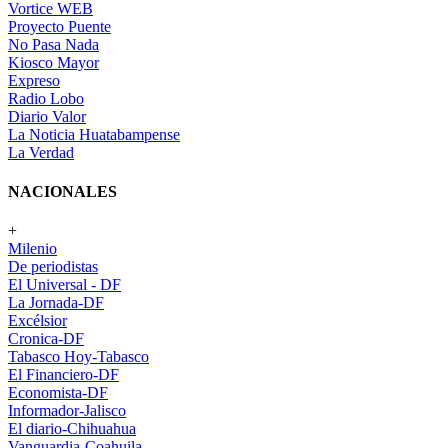
Vortice WEB
Proyecto Puente
No Pasa Nada
Kiosco Mayor
Expreso
Radio Lobo
Diario Valor
La Noticia Huatabampense
La Verdad
NACIONALES
+
Milenio
De periodistas
El Universal - DF
La Jornada-DF
Excélsior
Cronica-DF
Tabasco Hoy-Tabasco
El Financiero-DF
Economista-DF
Informador-Jalisco
El diario-Chihuahua
Vanguardia-Coahuila