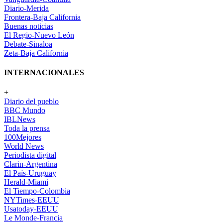
Diario-Merida
Frontera-Baja California
Buenas noticias
El Regio-Nuevo León
Debate-Sinaloa
Zeta-Baja California
INTERNACIONALES
+
Diario del pueblo
BBC Mundo
IBLNews
Toda la prensa
100Mejores
World News
Periodista digital
Clarin-Argentina
El País-Uruguay
Herald-Miami
El Tiempo-Colombia
NYTimes-EEUU
Usatoday-EEUU
Le Monde-Francia